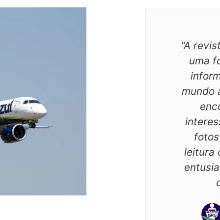
"A revis
uma fo
infor
mundo 
enco
intere
fotos
leitura
entusia